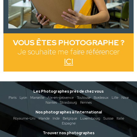
VOUS ÊTES PHOTOGRAPHE ?
Je souhaite me faire référencer
ICI
Les Photographes près de chez vous
Paris
Lyon
Marseille
Aix-en-provence
Toulouse
Bordeaux
Lille
Nice
Nantes
Strasbourg
Rennes
Nos photographes à l'international
Royaume-Uni
Irlande
Inde
Belgique
Luxembourg
Suisse
Italie
Espagne
Trouver nos photographes