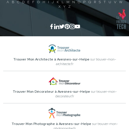
A
B
C
D
E
F
G
H
I
J
K
L
M
N
O
P
Q
R
S
T
U
V
W
X
Y
Z
Trouver Mon Architecte à Avesnes-sur-Helpe
sur trouver-mon-
architecte.fr
Trouver Mon Décorateur à Avesnes-sur-Helpe
sur trouver-mon-
decorateur.fr
Trouver Mon Photographe à Avesnes-sur-Helpe
sur trouver-mon-
photographe.fr