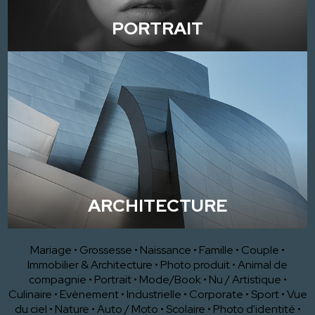
PORTRAIT
ARCHITECTURE
Mariage
•
Grossesse
•
Naissance
•
Famille
•
Couple
•
Immobilier & Architecture
•
Photo produit
•
Animal de
compagnie
•
Portrait
•
Mode/Book
•
Nu / Artistique
•
Culinaire
•
Evènement
•
Industrielle
•
Corporate
•
Sport
•
Vue
du ciel
•
Nature
•
Auto / Moto
•
Scolaire
•
Photo d'identité
•