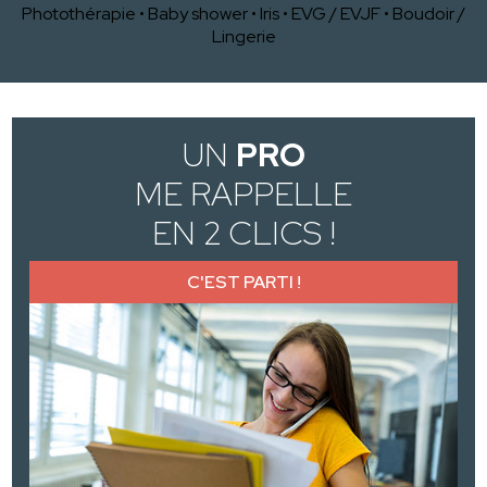
Photothérapie
•
Baby shower
•
Iris
•
EVG / EVJF
•
Boudoir /
Lingerie
UN
PRO
ME RAPPELLE
EN 2 CLICS !
C'EST PARTI !