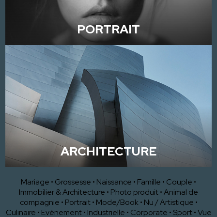
PORTRAIT
ARCHITECTURE
Mariage
•
Grossesse
•
Naissance
•
Famille
•
Couple
•
Immobilier & Architecture
•
Photo produit
•
Animal de
compagnie
•
Portrait
•
Mode/Book
•
Nu / Artistique
•
Culinaire
•
Evènement
•
Industrielle
•
Corporate
•
Sport
•
Vue