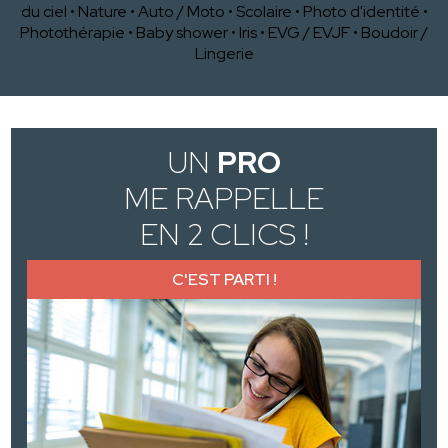
du ciel
•
Nature
•
Auto / Moto
•
Scolaire
•
Photo d'identité
•
Photothérapie
•
Baby shower
•
Iris
•
EVG / EVJF
•
Boudoir /
Lingerie
UN
PRO
ME RAPPELLE
EN 2 CLICS !
C'EST PARTI !