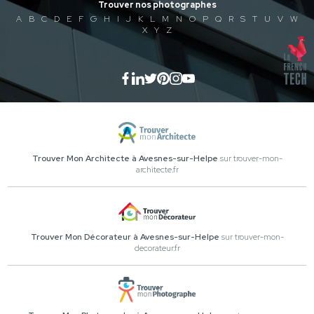
Trouver nos photographes
A
B
C
D
E
F
G
H
I
J
K
L
M
N
O
P
Q
R
S
T
U
V
W
X
Y
Z
Trouver Mon Architecte à Avesnes-sur-Helpe
sur trouver-mon-
architecte.fr
Trouver Mon Décorateur à Avesnes-sur-Helpe
sur trouver-mon-
decorateur.fr