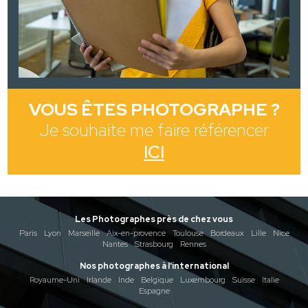
VOUS ÊTES PHOTOGRAPHE ?
Je souhaite me faire référencer
ICI
Les Photographes près de chez vous
Paris
Lyon
Marseille
Aix-en-provence
Toulouse
Bordeaux
Lille
Nice
Nantes
Strasbourg
Rennes
Nos photographes à l'international
Royaume-Uni
Irlande
Inde
Belgique
Luxembourg
Suisse
Italie
Espagne